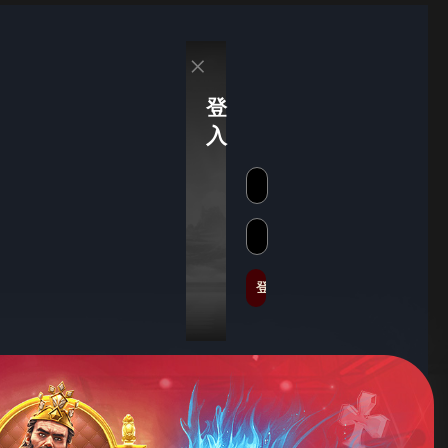
×
登
入