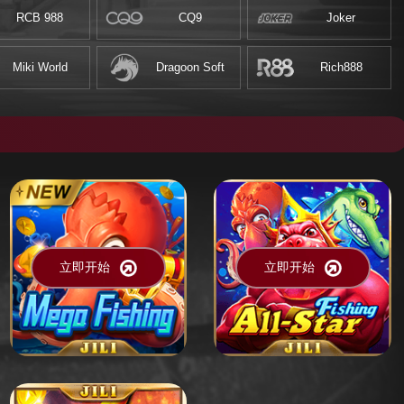
RCB 988
CQ9
Joker
Miki World
Dragoon Soft
Rich888
立即开始
立即开始