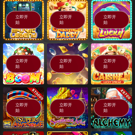
立即开
立即开
立即开
始
始
始
立即开
立即开
立即开
始
始
始
立即开
立即开
立即开
始
始
始